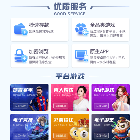
LIVE
NBA / 常规赛
98 -
金州勇士
洛杉矶湖人
102
第三节 04:12
📊 实时统计
💬 聊球室
📰 体育新闻资讯
更多新闻 >
深度：欧冠决赛战术演变分析