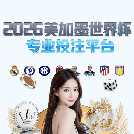
彩神(Vll)
登录
注册
追求健康，一起成长
科技赋能体育，数据驱动热爱。在这里，获取
全球顶级赛事实时动态，参与专业级数据分
析，与千万球迷共同见证荣耀时刻。