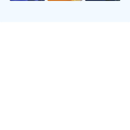
解析顶级球队如何在防守转换中占据主动...
转会传闻：顶级前锋或加盟豪门
最新转会市场情报，豪门球队动作频频...
💬 球迷互动社区
参与赛果预测，赢取积分奖励
加入我们的官方竞猜，用你的专业眼光挑战全