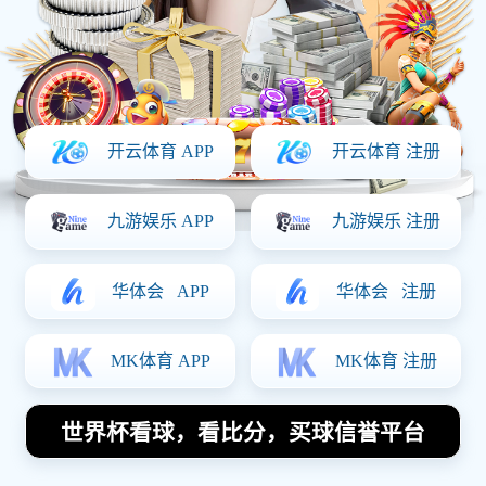
英超：曼城 2 - 1 阿森纳 [完场]
NBA：湖人 112 - 
🔴 正在直播 (焦点赛事)
查看全部 >
LIVE
英超 / 第24轮
2 - 1
利物浦
切尔西
下半场 72'
📊 实时统计
💬 聊球室