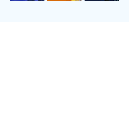
解析顶级球队如何在防守转换中占据主动...
转会传闻：顶级前锋或加盟豪门
最新转会市场情报，豪门球队动作频频...
💬 球迷互动社区
参与赛果预测，赢取积分奖励
加入我们的官方竞猜，用你的专业眼光挑战全